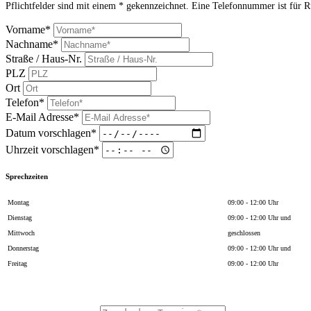
Pflichtfelder sind mit einem * gekennzeichnet. Eine Telefonnummer ist für R
Vorname*
Nachname*
Straße / Haus-Nr.
PLZ
Ort
Telefon*
E-Mail Adresse*
Datum vorschlagen*
Uhrzeit vorschlagen*
Sprechzeiten
Montag
09:00 - 12:00 Uhr
Dienstag
09:00 - 12:00 Uhr und
Mittwoch
geschlossen
Donnerstag
09:00 - 12:00 Uhr und
Freitag
09:00 - 12:00 Uhr